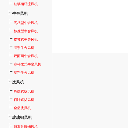
玻璃钢环流风机
牛舍风机
高档型牛舍风机
标准型牛舍风机
皮带式牛舍风机
圆形牛舍风机
双面网牛舍风机
赛科龙式牛舍风机
塑料牛舍风机
拢风机
蝴蝶式拢风机
百叶式拢风机
全塑拢风机
玻璃钢风机
新型玻璃钢风机