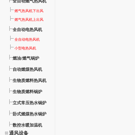
全自动燃气热风机
燃气热风机下出风
燃气热风机上出风
全自动电热风机
全自动电热风机
小型电热风机
燃油/燃气锅炉
自动燃煤热风机
生物质燃料热风机
生物质燃料锅炉
立式常压热水锅炉
卧式燃煤热水锅炉
数控水暖加温机
通风设备