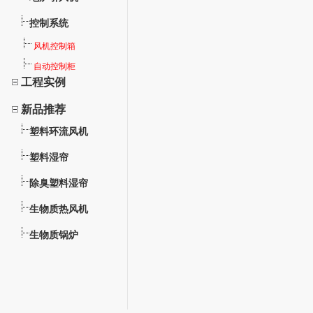
控制系统
风机控制箱
自动控制柜
工程实例
新品推荐
塑料环流风机
塑料湿帘
除臭塑料湿帘
生物质热风机
生物质锅炉