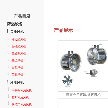
产品目录
降温设备
产品展示
负压风机
推拉式风机
重锤式风机
普通型风机
除尘风机
全塑风机
节能风机
环流风机
不锈钢环流风机
温室专用环流/循环风机
塑料环流风机
铁筒式环流风机