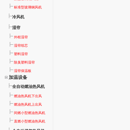
标准型玻璃钢风机
冷风机
湿帘
外框湿帘
湿帘纸芯
塑料湿帘
除臭塑料湿帘
湿帘保温板
加温设备
全自动燃油热风机
燃油热风机下出风
燃油热风机上出风
间燃小型燃油热风机
直燃小型燃油热风机