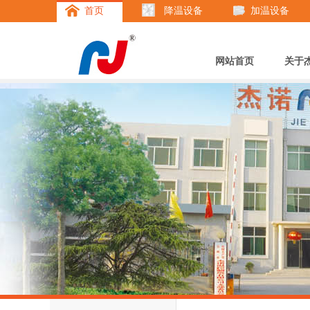
首页
降温设备
加温设备
网站首页
关于